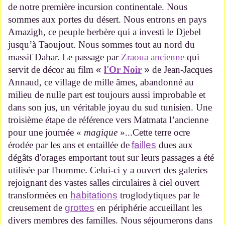
de notre première incursion continentale. Nous
sommes aux portes du désert. Nous entrons en pays
Amazigh, ce peuple berbère qui a investi le Djebel
jusqu’à Taoujout. Nous sommes tout au nord du
massif Dahar. Le passage par
Zraoua
anci
enne
qui
servit de décor au film
«
l'Or Noir
»
de Jean-Jacques
Annaud
, ce village de mille âmes, abandonné au
milieu de nulle part est toujours aussi improbable et
dans son jus, un véritable joyau du sud tunisien. Une
troisième étape de référence vers Matmata l’ancienne
pour une journée «
magique
»...Cette terre ocre
érodée par les ans et entaillée de
failles
dues aux
dégâts d'orages emportant tout sur leurs passages a été
utilisée par l'homme. Celui-ci y a ouvert des galeries
rejoignant des vastes salles circulaires à ciel ouvert
transformées en
habitations
troglodytiques par le
creusement de
grottes
en périphérie accueillant les
divers membres des familles. Nous séjournerons dans